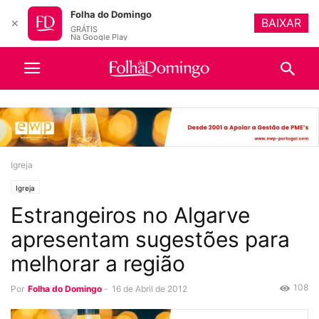
Folha do Domingo
BAIXAR
✕
GRÁTIS
Na Google Play
Igreja
Igreja
Estrangeiros no Algarve
apresentam sugestões para
melhorar a região
108
Por
Folha do Domingo
-
16 de Abril de 2012