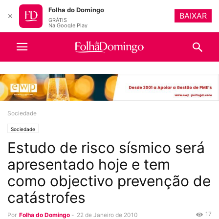
Folha do Domingo
BAIXAR
✕
GRÁTIS
Na Google Play
Sociedade
Sociedade
Estudo de risco sísmico será
apresentado hoje e tem
como objectivo prevenção de
catástrofes
17
Por
Folha do Domingo
-
22 de Janeiro de 2010