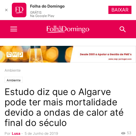
Folha do Domingo
BAIXAR
✕
GRÁTIS
Na Google Play
Ambiente
Ambiente
Estudo diz que o Algarve
pode ter mais mortalidade
devido a ondas de calor até
final do século
53
Por
Lusa
-
5 de Junho de 2019