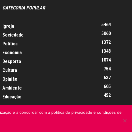
CATEGORIA POPULAR
5464
Igreja
5060
Sociedade
1372
Política
1348
Economia
1074
Desporto
754
Cultura
637
Opinião
605
Ambiente
452
Educação
lização e a concordar com a politica de privacidade e condições de
Informação Legal
Made by algarIT.pt