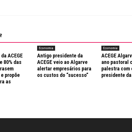
R
Economia
Economia
a da ACEGE
Antigo presidente da
ACEGE Algarv
e 80% das
ACEGE veio ao Algarve
ano pastoral 
trasem
alertar empresários para
palestra com 
 e propõe
os custos do “sucesso”
presidente da
ra as
s