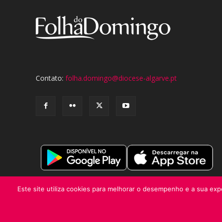
Contato:
folha.domingo@diocese-algarve.pt
Este site utiliza cookies para melhorar o desempenho e a sua expe
© Folha do Domingo 2026, todos os direitos reservados.