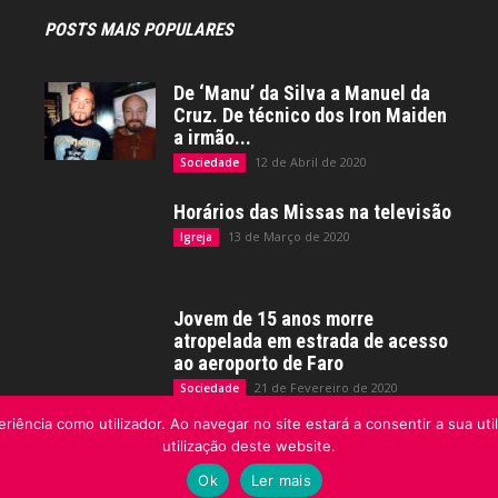
POSTS MAIS POPULARES
De ‘Manu’ da Silva a Manuel da
Cruz. De técnico dos Iron Maiden
a irmão...
12 de Abril de 2020
Sociedade
Horários das Missas na televisão
13 de Março de 2020
Igreja
Jovem de 15 anos morre
atropelada em estrada de acesso
ao aeroporto de Faro
21 de Fevereiro de 2020
Sociedade
riência como utilizador. Ao navegar no site estará a consentir a sua uti
utilização deste website.
Ok
Ler mais