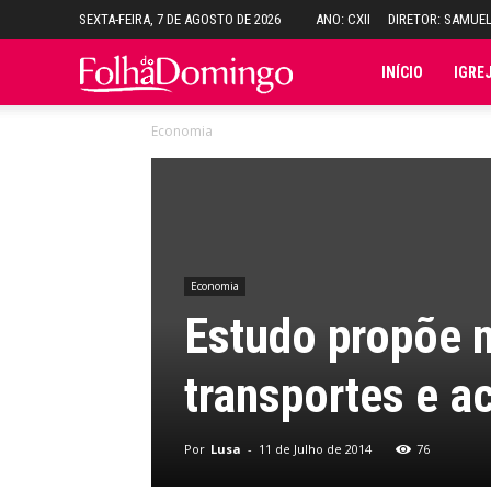
SEXTA-FEIRA, 7 DE AGOSTO DE 2026
ANO: CXII
DIRETOR: SAMUE
Folha
INÍCIO
IGRE
Economia
do
Domingo
Economia
Estudo propõe 
transportes e ac
Por
Lusa
-
11 de Julho de 2014
76