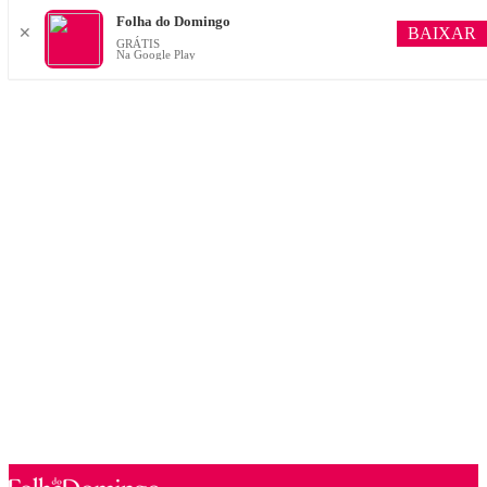
Folha do Domingo
BAIXAR
✕
GRÁTIS
Na Google Play