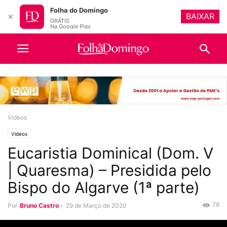
Folha do Domingo
BAIXAR
✕
GRÁTIS
Na Google Play
Videos
Videos
Eucaristia Dominical (Dom. V
| Quaresma) – Presidida pelo
Bispo do Algarve (1ª parte)
78
Por
Bruno Castro
-
29 de Março de 2020