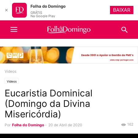
Folha do Domingo
BAIXAR
✕
GRÁTIS
Na Google Play
Videos
Videos
Eucaristia Dominical
(Domingo da Divina
Misericórdia)
162
Por
Folha do Domingo
-
20 de Abril de 2020