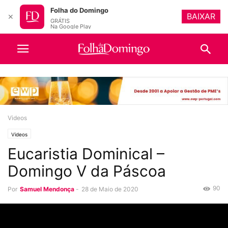
Folha do Domingo
BAIXAR
✕
GRÁTIS
Na Google Play
Videos
Videos
Eucaristia Dominical –
Domingo V da Páscoa
90
Por
Samuel Mendonça
-
28 de Maio de 2020