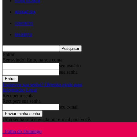
FICHA TÉCNICA
ASSINATURA
CONTACTO
EM DIRETO
Entrar
Bem-vindo! Entre na sua conta
seu usuário
sua senha
Esqueceu sua senha? Obtenha ajuda aqui
Informação Legal
Recuperar senha
Recupere sua senha
seu e-mail
Uma senha será enviada por e-mail para você.
Folha do Domingo