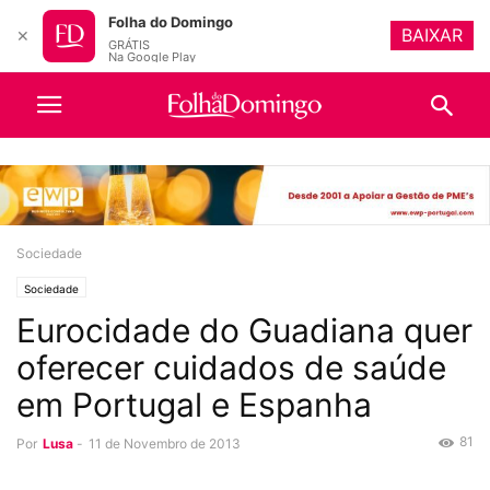
Folha do Domingo
BAIXAR
✕
GRÁTIS
Na Google Play
Sociedade
Sociedade
Eurocidade do Guadiana quer
oferecer cuidados de saúde
em Portugal e Espanha
81
Por
Lusa
-
11 de Novembro de 2013