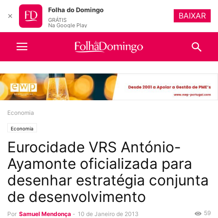
Folha do Domingo
BAIXAR
✕
GRÁTIS
Na Google Play
Economia
Economia
Eurocidade VRS António-
Ayamonte oficializada para
desenhar estratégia conjunta
de desenvolvimento
59
Por
Samuel Mendonça
-
10 de Janeiro de 2013