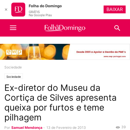
Folha do Domingo
BAIXAR
✕
GRÁTIS
Na Google Play
Sociedade
Sociedade
Ex-diretor do Museu da
Cortiça de Silves apresenta
queixa por furtos e teme
pilhagem
39
Por
Samuel Mendonça
-
13 de Fevereiro de 2013