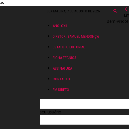
SEXTA-FEIRA, 7 DE AGOSTO DE 2026
En
Bem-vindo! 
ANO: CXII
DIRETOR: SAMUEL MENDONÇA
ESTATUTO EDITORIAL
FICHA TÉCNICA
ASSINATURA
CONTACTO
EM DIRETO
seu usuário