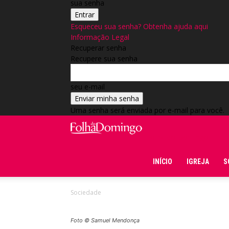
sua senha
Esqueceu sua senha? Obtenha ajuda aqui
Informação Legal
Recuperar senha
Recupere sua senha
seu e-mail
Uma senha será enviada por e-mail para você.
Folha do Domingo
INÍCIO
IGREJA
S
Sociedade
Foto © Samuel Mendonça