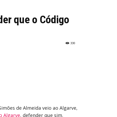
der que o Código
330
 Simões de Almeida veio ao Algarve,
o Algarve
, defender que sim.