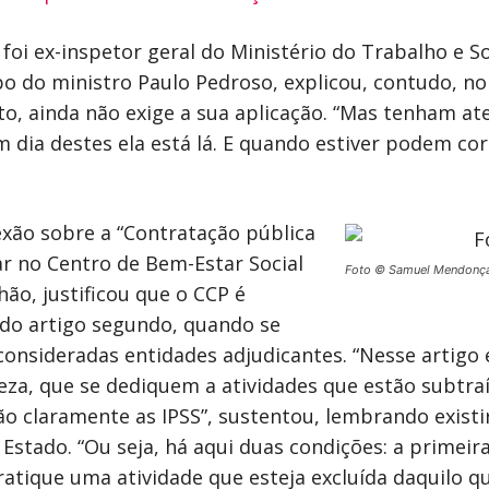
 foi ex-inspetor geral do Ministério do Trabalho e S
 do ministro Paulo Pedroso, explicou, contudo, no 
o, ainda não exige a sua aplicação. “Mas tenham at
m dia destes ela está lá. E quando estiver podem co
xão sobre a “Contratação pública
ar no Centro de Bem-Estar Social
Foto © Samuel Mendonç
ão, justificou que o CCP é
 do artigo segundo, quando se
onsideradas entidades adjudicantes. “Nesse artigo e
eza, que se dediquem a atividades que estão subtraí
são claramente as IPSS”, sustentou, lembrando exis
Estado. “Ou seja, há aqui duas condições: a primeira
ratique uma atividade que esteja excluída daquilo q