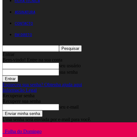
FICHA TÉCNICA
ASSINATURA
CONTACTO
EM DIRETO
Entrar
Bem-vindo! Entre na sua conta
seu usuário
sua senha
Esqueceu sua senha? Obtenha ajuda aqui
Informação Legal
Recuperar senha
Recupere sua senha
seu e-mail
Uma senha será enviada por e-mail para você.
Folha do Domingo