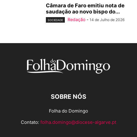
Câmara de Faro emitiu nota de
saudação ao novo bispo do...
Redação
-
14 de Julho de 2026
SOCIEDADE
SOBRE NÓS
Folha do Domingo
Contato:
folha.domingo@diocese-algarve.pt