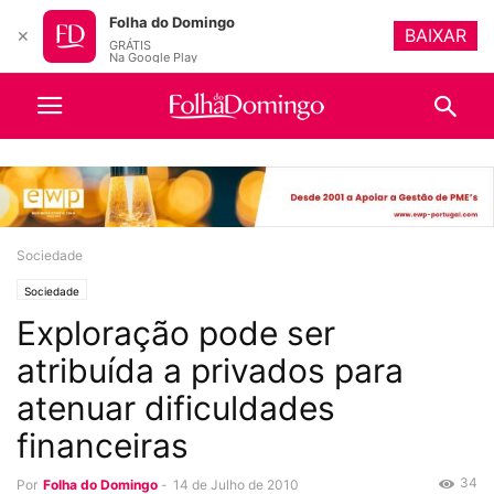
Folha do Domingo
BAIXAR
✕
GRÁTIS
Na Google Play
Sociedade
Sociedade
Exploração pode ser
atribuída a privados para
atenuar dificuldades
financeiras
34
Por
Folha do Domingo
-
14 de Julho de 2010