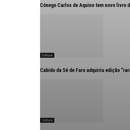
Cónego Carlos de Aquino tem novo livro 
Cultura
Cabido da Sé de Faro adquiriu edição “rar
Cultura