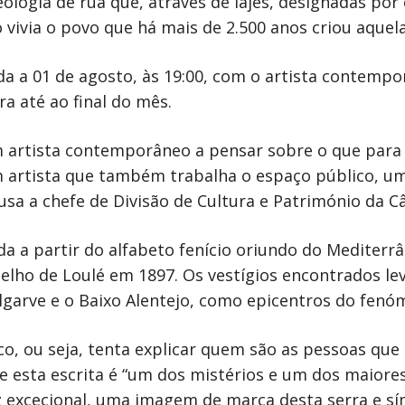
logia de rua que, através de lajes, designadas por 
 vivia o povo que há mais de 2.500 anos criou aquela 
da a 01 de agosto, às 19:00, com o artista contempo
ra até ao final do mês.
 artista contemporâneo a pensar sobre o que para n
m artista que também trabalha o espaço público, u
Lusa a chefe de Divisão de Cultura e Património da C
ada a partir do alfabeto fenício oriundo do Mediterr
lho de Loulé em 1897. Os vestígios encontrados lev
Algarve e o Baixo Alentejo, como epicentros do fenó
co, ou seja, tenta explicar quem são as pessoas que 
ue esta escrita é “um dos mistérios e um dos maiore
z excecional, uma imagem de marca desta serra e sí