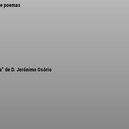
de poemas
a” de D. Jerónimo Osório