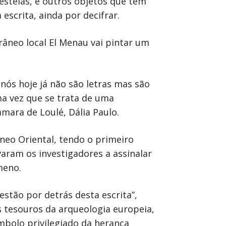
estelas, e outros objetos que têm
escrita, ainda por decifrar.
râneo local El Menau vai pintar um
ós hoje já não são letras mas são
ma vez que se trata de uma
âmara de Loulé, Dália Paulo.
âneo Oriental, tendo o primeiro
aram os investigadores a assinalar
meno.
estão por detrás desta escrita”,
s tesouros da arqueologia europeia,
mbolo privilegiado da herança