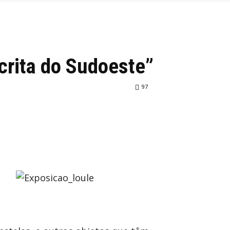
crita do Sudoeste”
97