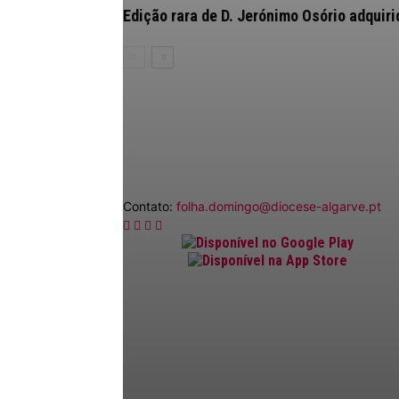
Edição rara de D. Jerónimo Osório adquir
Contato:
folha.domingo@diocese-algarve.pt