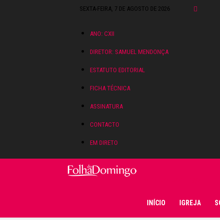
SEXTA-FEIRA, 7 DE AGOSTO DE 2026
ANO: CXII
DIRETOR: SAMUEL MENDONÇA
ESTATUTO EDITORIAL
FICHA TÉCNICA
ASSINATURA
CONTACTO
EM DIRETO
Folha do Domingo
INÍCIO
IGREJA
S