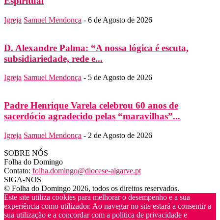
Espiritual
Igreja
Samuel Mendonça
-
6 de Agosto de 2026
D. Alexandre Palma: “A nossa lógica é escuta,
subsidiariedade, rede e...
Igreja
Samuel Mendonça
-
5 de Agosto de 2026
Padre Henrique Varela celebrou 60 anos de
sacerdócio agradecido pelas “maravilhas”...
Igreja
Samuel Mendonça
-
2 de Agosto de 2026
SOBRE NÓS
Folha do Domingo
Contato:
folha.domingo@diocese-algarve.pt
SIGA-NOS
© Folha do Domingo 2026, todos os direitos reservados.
Este site utiliza cookies para melhorar o desempenho e a sua
experiência como utilizador. Ao navegar no site estará a consentir a
sua utilização e a concordar com a politica de privacidade e