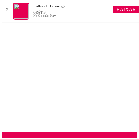
Folha do Domingo
BAIXAR
✕
GRÁTIS
Na Google Play