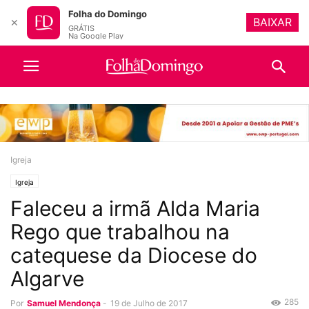
Folha do Domingo
BAIXAR
✕
GRÁTIS
Na Google Play
Igreja
Igreja
Faleceu a irmã Alda Maria
Rego que trabalhou na
catequese da Diocese do
Algarve
285
Por
Samuel Mendonça
-
19 de Julho de 2017