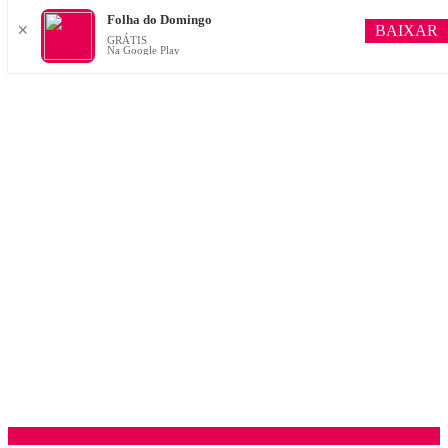
Folha do Domingo
BAIXAR
✕
GRÁTIS
Na Google Play