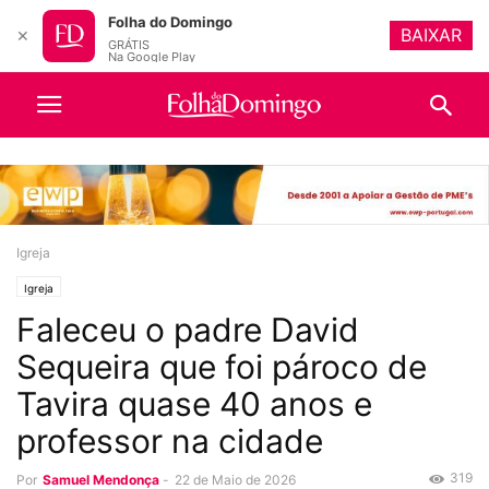
Folha do Domingo
BAIXAR
✕
GRÁTIS
Na Google Play
Igreja
Igreja
Faleceu o padre David
Sequeira que foi pároco de
Tavira quase 40 anos e
professor na cidade
319
Por
Samuel Mendonça
-
22 de Maio de 2026