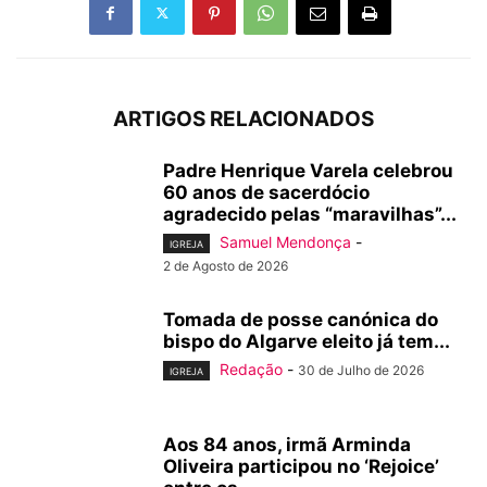
ARTIGOS RELACIONADOS
Padre Henrique Varela celebrou
60 anos de sacerdócio
agradecido pelas “maravilhas”...
Samuel Mendonça
-
IGREJA
2 de Agosto de 2026
Tomada de posse canónica do
bispo do Algarve eleito já tem...
Redação
-
30 de Julho de 2026
IGREJA
Aos 84 anos, irmã Arminda
Oliveira participou no ‘Rejoice’