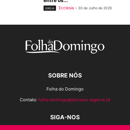
entre os...
Ecclesia
-
30 de Julho de 2026
IGREJA
SOBRE NÓS
Folha do Domingo
Contato:
folha.domingo@diocese-algarve.pt
SIGA-NOS