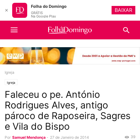
Folha do Domingo
BAIXAR
✕
GRÁTIS
Na Google Play
Igreja
Igreja
Faleceu o pe. António
Rodrigues Alves, antigo
pároco de Raposeira, Sagres
e Vila do Bispo
39
Por
Samuel Mendonça
-
27 de Janeiro de 2014