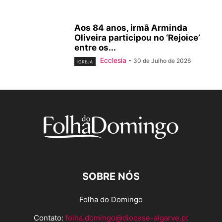
Aos 84 anos, irmã Arminda
Oliveira participou no ‘Rejoice’
entre os...
Ecclesia
-
30 de Julho de 2026
IGREJA
SOBRE NÓS
Folha do Domingo
Contato:
folha.domingo@diocese-algarve.pt