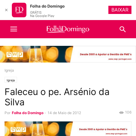
Folha do Domingo
BAIXAR
✕
GRÁTIS
Na Google Play
Igreja
Igreja
Faleceu o pe. Arsénio da
Silva
106
Por
Folha do Domingo
-
14 de Maio de 2012