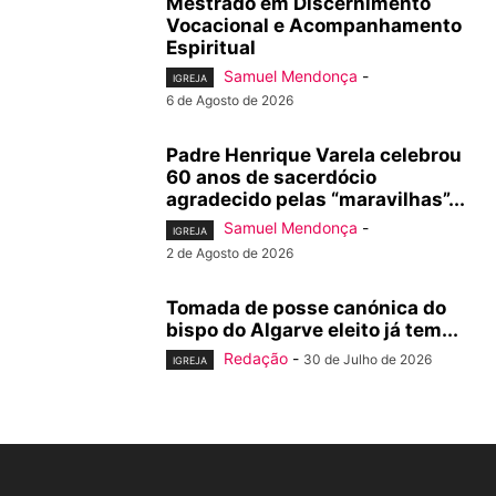
Mestrado em Discernimento
Vocacional e Acompanhamento
Espiritual
Samuel Mendonça
-
IGREJA
6 de Agosto de 2026
Padre Henrique Varela celebrou
60 anos de sacerdócio
agradecido pelas “maravilhas”...
Samuel Mendonça
-
IGREJA
2 de Agosto de 2026
Tomada de posse canónica do
bispo do Algarve eleito já tem...
Redação
-
30 de Julho de 2026
IGREJA