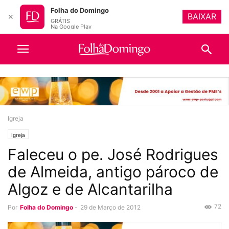
Folha do Domingo
BAIXAR
✕
GRÁTIS
Na Google Play
Igreja
Igreja
Faleceu o pe. José Rodrigues
de Almeida, antigo pároco de
Algoz e de Alcantarilha
72
Por
Folha do Domingo
-
29 de Março de 2012