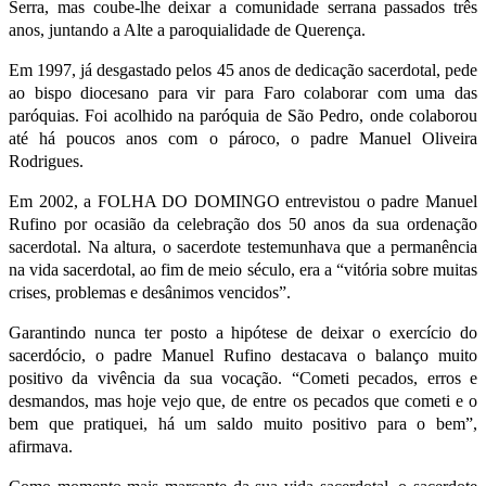
Serra, mas coube-lhe deixar a comunidade serrana passados três
anos, juntando a Alte a paroquialidade de Querença.
Em 1997, já desgastado pelos 45 anos de dedicação sacerdotal, pede
ao bispo diocesano para vir para Faro colaborar com uma das
paróquias. Foi acolhido na paróquia de São Pedro, onde colaborou
até há poucos anos com o pároco, o padre Manuel Oliveira
Rodrigues.
Em 2002, a FOLHA DO DOMINGO entrevistou o padre Manuel
Rufino por ocasião da celebração dos 50 anos da sua ordenação
sacerdotal. Na altura, o sacerdote testemunhava que a permanência
na vida sacerdotal, ao fim de meio século, era a “vitória sobre muitas
crises, problemas e desânimos vencidos”.
Garantindo nunca ter posto a hipótese de deixar o exercício do
sacerdócio, o padre Manuel Rufino destacava o balanço muito
positivo da vivência da sua vocação. “Cometi pecados, erros e
desmandos, mas hoje vejo que, de entre os pecados que cometi e o
bem que pratiquei, há um saldo muito positivo para o bem”,
afirmava.