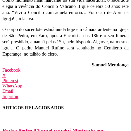
Como momento mais marcante da sua vida sacerdotal, o sacerdote
elegia a vivência do Concílio Vaticano II que celebra 50 anos este
ano. “Vivi o Concílio com aquela euforia… Foi o 25 de Abril na
Igreja!”, relatava.
O corpo do sacerdote estará ainda hoje em câmara ardente na igreja
de São Pedro, em Faro, após a Eucaristia das 18h e o seu funeral
será presidido, amanhã pelas 15h, pelo bispo do Algarve, na mesma
igreja. O padre Manuel Rufino será sepultado no Cemitério da
Esperança, no talhão do clero.
Samuel Mendonça
Facebook
X
Pinterest
WhatsApp
Email
Imprimir
ARTIGOS RELACIONADOS
Padre Pedro Manuel conclui Mestrado em