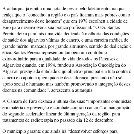
A autarquia já emitiu uma nota de pesar pelo falecimento, na qual
realça que o “concelho, a região e o país ficaram mais pobres com o
desaparecimento deste homem” que em 1978 escolheu a cidade de
Faro para desenvolver a sua prática profissional. “O Dr. Santos
Pereira deixa para trás uma vida dedicada à melhoria das condições
de saúde dos algarvios vítimas de cancro, e uma carreira médica de
grande mérito, marcada por grande altruísmo, sentido de dedicação e
ética. Santos Pereira representou também um contributo
extraordinário para a qualidade de vida de todos os Farenses e
Algarvios quando, em 1994, fundou a Associação Oncológica do
Algarve, prestigiada entidade cujo objetivo principal é a luta contra o
cancro e o apoio a quem padece desta doença, prestando não só
apoio social e humano mas também promovendo a integração destes
doentes na comunidade”, acrescenta a autarquia.
A Câmara de Faro destaca a última das suas “importantes conquistas
em matéria de prevenção e combate contra o cancro”: a inauguração
do segundo acelerador linear de última geração da região, para
tratamentos de radioterapia no passado dia 12 de dezembro.
O município garante que ainda irá “desenvolver esforços para