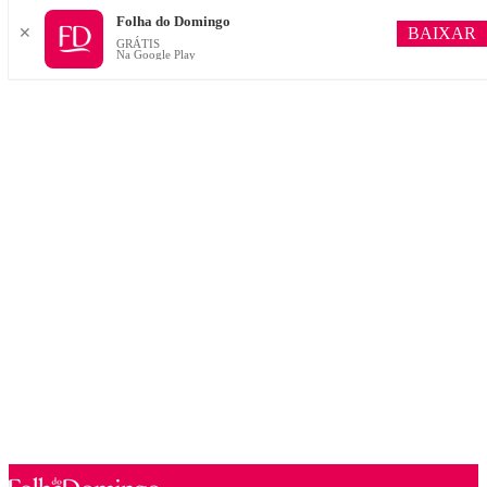
Folha do Domingo
BAIXAR
✕
GRÁTIS
Na Google Play