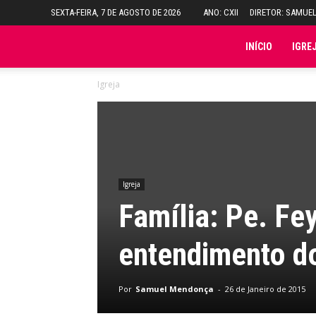
SEXTA-FEIRA, 7 DE AGOSTO DE 2026
ANO: CXII
DIRETOR: SAMUE
Folha
INÍCIO
IGRE
Igreja
do
Domingo
Igreja
Família: Pe. Fey
entendimento d
Por
Samuel Mendonça
-
26 de Janeiro de 2015