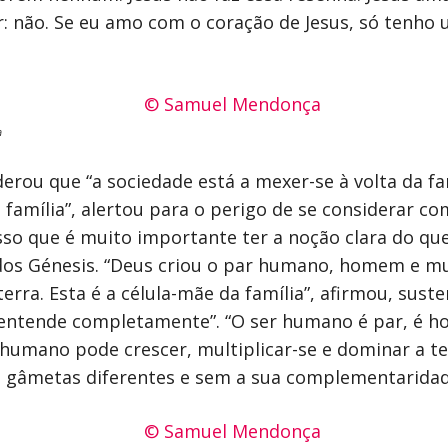
r: não. Se eu amo com o coração de Jesus, só tenho
a
derou que “a sociedade está a mexer-se à volta da 
 família”, alertou para o perigo de se considerar co
sso que é muito importante ter a noção clara do que 
ro dos Génesis. “Deus criou o par humano, homem e 
 terra. Esta é a célula-mãe da família”, afirmou, s
 “entende completamente”. “O ser humano é par, é 
umano pode crescer, multiplicar-se e dominar a te
is gâmetas diferentes e sem a sua complementarid