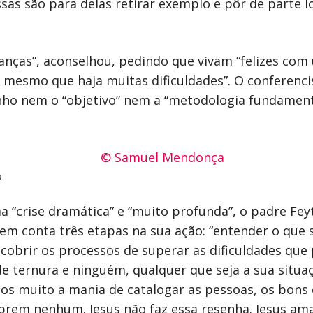
ssas são para delas retirar exemplo e pôr de parte
anças”, aconselhou, pedindo que vivam “felizes com
, mesmo que haja muitas dificuldades”. O conferenci
ho nem o “objetivo” nem a “metodologia fundamental
a
 “crise dramática” e “muito profunda”, o padre Feyt
 em conta três etapas na sua ação: “entender o que 
cobrir os processos de superar as dificuldades que
e ternura e ninguém, qualquer que seja a sua situa
amos muito a mania de catalogar as pessoas, os bon
m nenhum. Jesus não faz essa resenha. Jesus ama. 