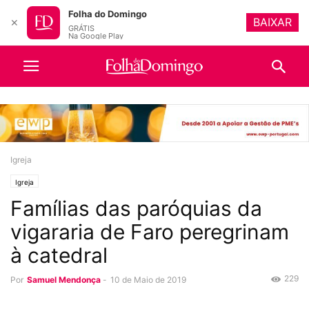
Folha do Domingo
BAIXAR
✕
GRÁTIS
Na Google Play
Igreja
Igreja
Famílias das paróquias da
vigararia de Faro peregrinam
à catedral
229
Por
Samuel Mendonça
-
10 de Maio de 2019