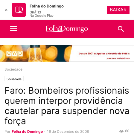
Folha do Domingo
BAIXAR
✕
GRÁTIS
Na Google Play
Sociedade
Sociedade
Faro: Bombeiros profissionais
querem interpor providência
cautelar para suspender nova
força
60
Por
Folha do Domingo
-
16 de Dezembro de 2009