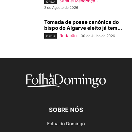
Samuel Mendonça
-
IGREJA
2 de Agosto de 2026
Tomada de posse canónica do
bispo do Algarve eleito já tem...
Redação
-
30 de Julho de 2026
IGREJA
SOBRE NÓS
Folha do Domingo