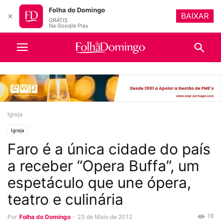
Folha do Domingo
BAIXAR
✕
GRÁTIS
Na Google Play
Igreja
Igreja
Faro é a única cidade do país
a receber “Opera Buffa”, um
espetáculo que une ópera,
teatro e culinária
18
Por
Folha do Domingo
-
23 de Maio de 2012