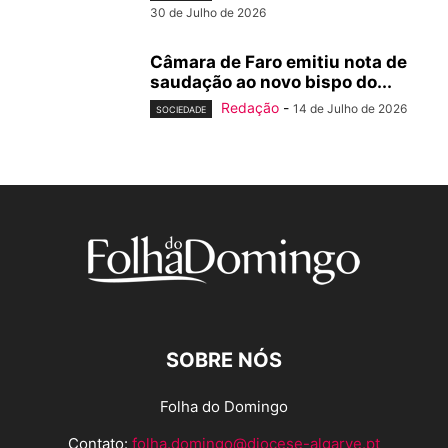
30 de Julho de 2026
Câmara de Faro emitiu nota de
saudação ao novo bispo do...
Redação
-
14 de Julho de 2026
SOCIEDADE
SOBRE NÓS
Folha do Domingo
Contato:
folha.domingo@diocese-algarve.pt