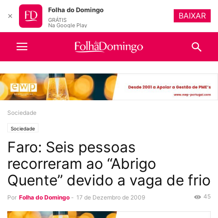
Folha do Domingo
BAIXAR
✕
GRÁTIS
Na Google Play
Sociedade
Sociedade
Faro: Seis pessoas
recorreram ao “Abrigo
Quente” devido a vaga de frio
45
Por
Folha do Domingo
-
17 de Dezembro de 2009