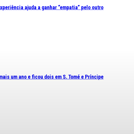
experiência ajuda a ganhar “empatia” pelo outro
mais um ano e ficou dois em S. Tomé e Príncipe