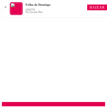
Folha do Domingo
BAIXAR
✕
GRÁTIS
Na Google Play