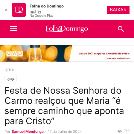
Folha do Domingo
BAIXAR
✕
GRÁTIS
Na Google Play
Igreja
Igreja
Festa de Nossa Senhora do
Carmo realçou que Maria “é
sempre caminho que aponta
para Cristo”
279
Por
Samuel Mendonça
-
17 de Julho de 2024