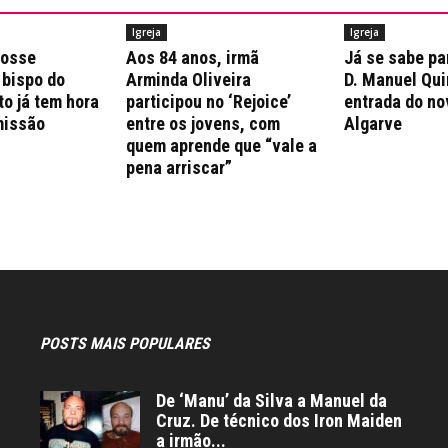
Igreja
Igreja
posse
Aos 84 anos, irmã
Já se sabe pa
 bispo do
Arminda Oliveira
D. Manuel Qui
to já tem hora
participou no ‘Rejoice’
entrada do no
missão
entre os jovens, com
Algarve
quem aprende que “vale a
pena arriscar”
POSTS MAIS POPULARES
De ‘Manu’ da Silva a Manuel da
Cruz. De técnico dos Iron Maiden
a irmão...