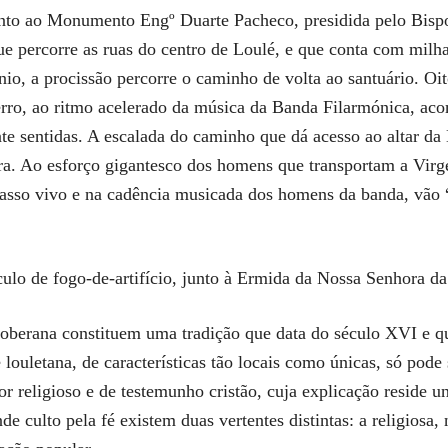
junto ao Monumento Engº Duarte Pacheco, presidida pelo Bis
que percorre as ruas do centro de Loulé, e que conta com milh
io, a procissão percorre o caminho de volta ao santuário. Oi
erro, ao ritmo acelerado da música da Banda Filarmónica, ac
te sentidas. A escalada do caminho que dá acesso ao altar d
ra. Ao esforço gigantesco dos homens que transportam a Virgem
passo vivo e na cadência musicada dos homens da banda, vão 
lo de fogo-de-artifício, junto à Ermida da Nossa Senhora da
Soberana constituem uma tradição que data do século XVI e q
 louletana, de características tão locais como únicas, só pode
or religioso e de testemunho cristão, cuja explicação reside 
e culto pela fé existem duas vertentes distintas: a religiosa, 