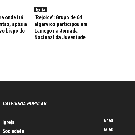
Igreja
ra onde irá
‘Rejoice’: Grupo de 64
ntas, após a
algarvios participou em
vo bispo do
Lamego na Jornada
Nacional da Juventude
CATEGORIA POPULAR
5463
Igreja
5060
Sociedade