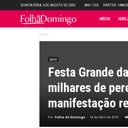
QUINTA-FEIRA, 6 DE AGOSTO DE 2026
ANO: CXII
DIRETOR: SAMU
Folha
INÍCIO
IGRE
Igreja
do
Domingo
Igreja
Festa Grande d
milhares de per
manifestação re
Por
Folha do Domingo
-
14 de Abril de 2010