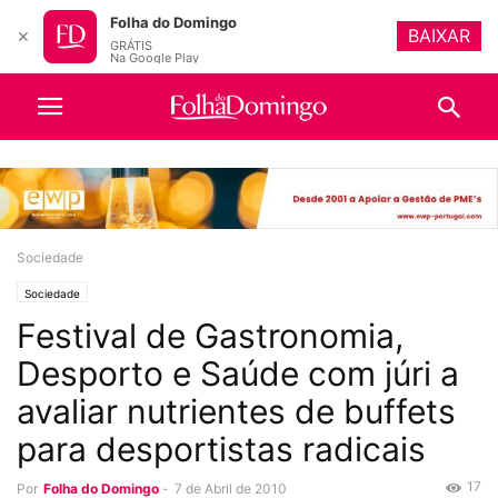
Folha do Domingo
BAIXAR
✕
GRÁTIS
Na Google Play
Sociedade
Sociedade
Festival de Gastronomia,
Desporto e Saúde com júri a
avaliar nutrientes de buffets
para desportistas radicais
17
Por
Folha do Domingo
-
7 de Abril de 2010