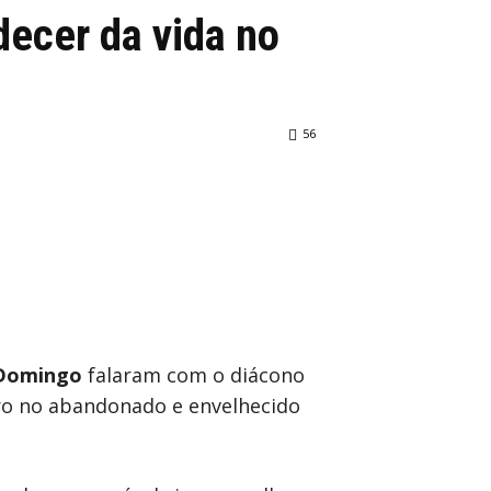
decer da vida no
56
 Domingo
falaram com o diácono
ero no abandonado e envelhecido