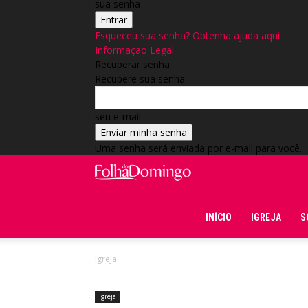
sua senha
Esqueceu sua senha? Obtenha ajuda aqui
Informação Legal
Recuperar senha
Recupere sua senha
seu e-mail
Uma senha será enviada por e-mail para você.
Folha do Domingo
INÍCIO
IGREJA
S
Igreja
Igreja