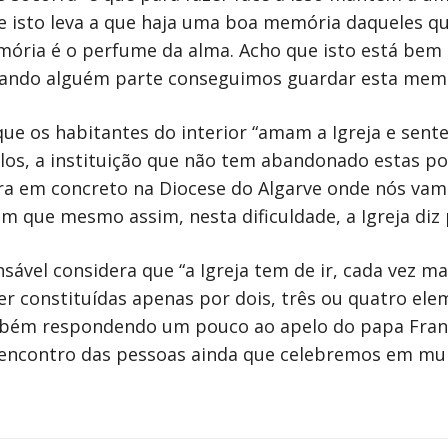
ue isto leva a que haja uma boa memória daqueles 
emória é o perfume da alma. Acho que isto está be
ando alguém parte conseguimos guardar esta memór
que os habitantes do interior “amam a Igreja e se
ulos, a instituição que não tem abandonado estas p
ra em concreto na Diocese do Algarve onde nós vam
m que mesmo assim, nesta dificuldade, a Igreja diz 
sável considera que “a Igreja tem de ir, cada vez ma
 constituídas apenas por dois, três ou quatro elem
bém respondendo um pouco ao apelo do papa Franc
o encontro das pessoas ainda que celebremos em mui