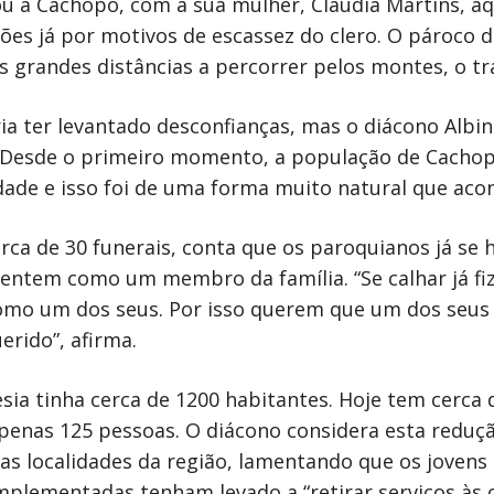
ou a Cachopo, com a sua mulher, Cláudia Martins, aq
es já por motivos de escassez do clero. O pároco d
s grandes distâncias a percorrer pelos montes, o tra
ia ter levantado desconfianças, mas o diácono Albin
. “Desde o primeiro momento, a população de Cacho
e e isso foi de uma forma muito natural que acon
erca de 30 funerais, conta que os paroquianos já se
sentem como um membro da família. “Se calhar já fiz
 como um dos seus. Por isso querem que um dos seu
rido”, afirma.
ia tinha cerca de 1200 habitantes. Hoje tem cerca 
apenas 125 pessoas. O diácono considera esta reduçã
ras localidades da região, lamentando que os jovens
mplementadas tenham levado a “retirar serviços às 