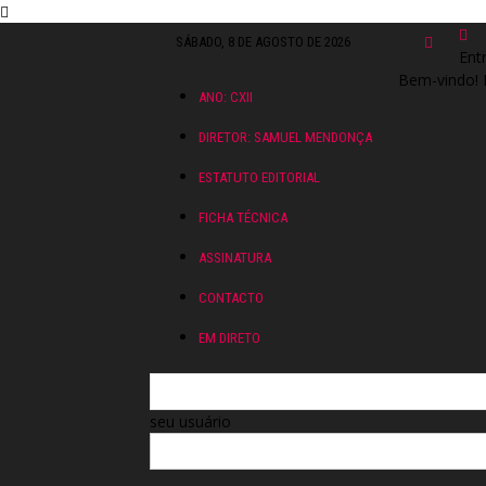
SÁBADO, 8 DE AGOSTO DE 2026
Ent
Bem-vindo! 
ANO: CXII
DIRETOR: SAMUEL MENDONÇA
ESTATUTO EDITORIAL
FICHA TÉCNICA
ASSINATURA
CONTACTO
EM DIRETO
seu usuário