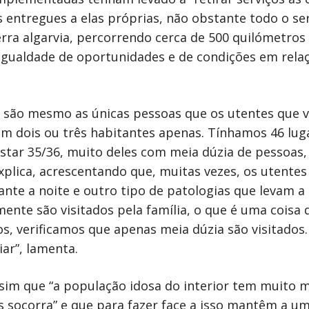
 entregues a elas próprias, não obstante todo o se
rra algarvia, percorrendo cerca de 500 quilómetros 
gualdade de oportunidades e de condições em relaç
l são mesmo as únicas pessoas que os utentes que 
 dois ou três habitantes apenas. Tínhamos 46 lu
ar 35/36, muito deles com meia dúzia de pessoas,
explica, acrescentando que, muitas vezes, os utent
nte a noite e outro tipo de patologias que levam a
amente são visitados pela família, o que é uma coi
dos, verificamos que apenas meia dúzia são visitado
ar”, lamenta.
ssim que “a população idosa do interior tem muito m
socorra” e que para fazer face a isso mantêm a um