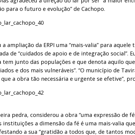
Dias agradeceu à direção do lar por ser “a maior en
o para o futuro e evolução” de Cachopo.
 a ampliação da ERPI uma “mais-valia” para aquele t
da de “cuidados de apoio e de integração social”. E
ja tem junto das populações e que denota aquilo que
iados e dos mais vulneráveis”. “O município de Tavi
 que a obra tão necessária e urgente se efetive”, p
meira pedra, considerou a obra “uma expressão de 
s instituições a dimensão da fé é uma mais-valia que
ifestando a sua “gratidão a todos que, de tantos mo