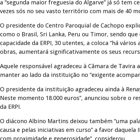
a “segunda maior freguesia do Algarve” já só tem ce
vezes sós no seu vasto território com mais de 40 
O presidente do Centro Paroquial de Cachopo explic
como o Brasil, Sri Lanka, Peru ou Timor, sendo qu
capacidade da ERPI, 30 utentes, a coloca “há vários
obras, aumentará significativamente os seus recur
Aquele responsável agradeceu à Câmara de Tavira a
manter ao lado da instituição no “exigente acomp
O presidente da instituição agradeceu ainda à Ren
Neste momento 18.000 euros”, anunciou sobre o re
da ERPI.
O diácono Albino Martins deixou também “uma palav
causa e pelas iniciativas em curso” a favor daquela 
com proximidade e generosidade”, considerou.