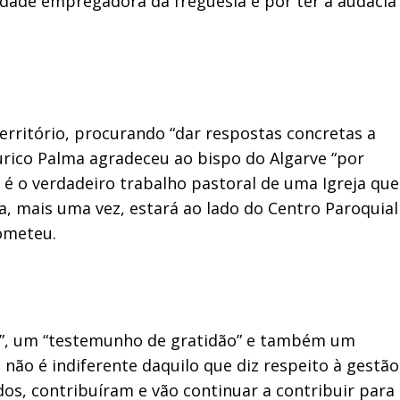
tidade empregadora da freguesia e por ter a audácia
erritório, procurando “dar respostas concretas a
urico Palma agradeceu ao bispo do Algarve “por
 é o verdadeiro trabalho pastoral de uma Igreja que
ra, mais uma vez, estará ao lado do Centro Paroquial
rometeu.
fé”, um “testemunho de gratidão” e também um
 não é indiferente daquilo que diz respeito à gestão
dos, contribuíram e vão continuar a contribuir para