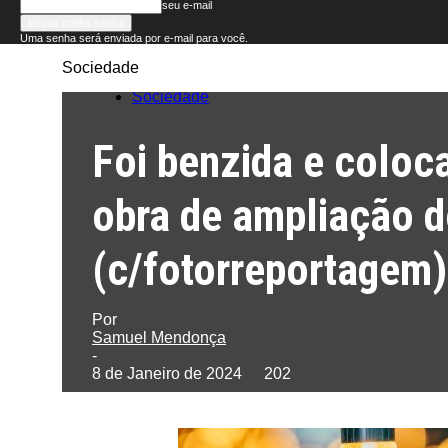
seu e-mail
Uma senha será enviada por e-mail para você.
Sociedade
Folha
Sociedade
do
Foi benzida e coloca
Domingo
obra de ampliação d
(c/fotorreportagem)
Por
Samuel Mendonça
-
8 de Janeiro de 2024
202