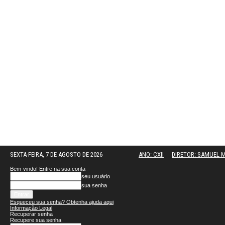
SEXTA-FEIRA, 7 DE AGOSTO DE 2026
ANO: CXII
DIRETOR: SAMUEL
Bem-vindo! Entre na sua conta
seu usuário
sua senha
Esqueceu sua senha? Obtenha ajuda aqui
Informação Legal
Recuperar senha
Recupere sua senha