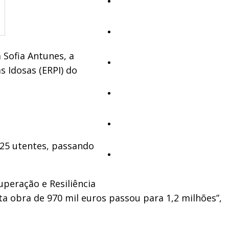
Educação
Cultura
 Sofia Antunes, a
Ambiente
 Idosas (ERPI) do
Desporto
Opinião
 25 utentes, passando
Vídeos
peração e Resiliência
ta obra de 970 mil euros passou para 1,2 milhões”,