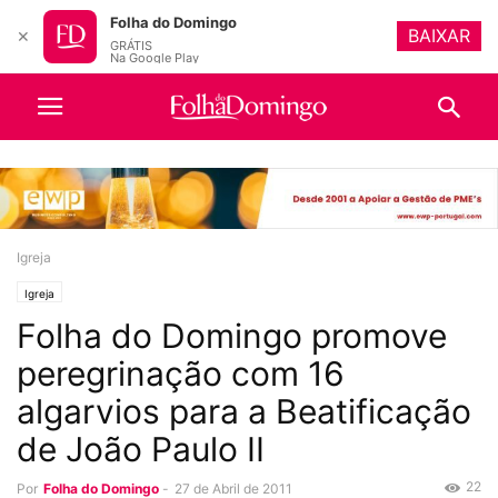
Folha do Domingo
BAIXAR
✕
GRÁTIS
Na Google Play
Igreja
Igreja
Folha do Domingo promove
peregrinação com 16
algarvios para a Beatificação
de João Paulo II
22
Por
Folha do Domingo
-
27 de Abril de 2011