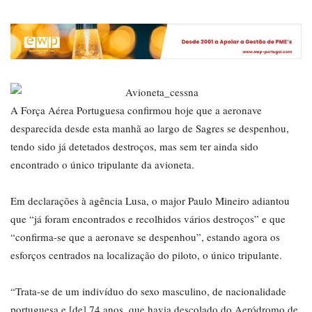
A Força Aérea Portuguesa confirmou hoje que a aeronave
desparecida desde esta manhã ao largo de Sagres se despenhou,
tendo sido já detetados destroços, mas sem ter ainda sido
encontrado o único tripulante da avioneta.
Em declarações à agência Lusa, o major Paulo Mineiro adiantou
que “já foram encontrados e recolhidos vários destroços” e que
“confirma-se que a aeronave se despenhou”, estando agora os
esforços centrados na localização do piloto, o único tripulante.
“Trata-se de um indivíduo do sexo masculino, de nacionalidade
portuguesa e [de] 74 anos, que havia descolado do Aeródromo de