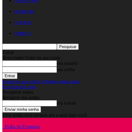
FICHA TÉCNICA
ASSINATURA
CONTACTO
EM DIRETO
Entrar
Bem-vindo! Entre na sua conta
seu usuário
sua senha
Esqueceu sua senha? Obtenha ajuda aqui
Informação Legal
Recuperar senha
Recupere sua senha
seu e-mail
Uma senha será enviada por e-mail para você.
Folha do Domingo