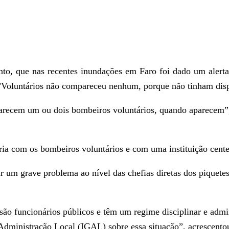
anto, que nas recentes inundações em Faro foi dado um ale
oluntários não compareceu nenhum, porque não tinham disponi
parecem um ou dois bombeiros voluntários, quando aparecem”, 
aria com os bombeiros voluntários e com uma instituição cent
ir um grave problema ao nível das chefias diretas dos piquete
são funcionários públicos e têm um regime disciplinar e admin
Administração Local (IGAL) sobre essa situação”, acrescento