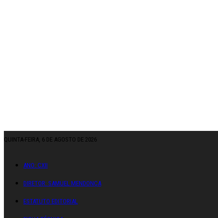
QUINTA-FEIRA, 6 DE AGOSTO DE 2026
ANO: CXII
DIRETOR: SAMUEL MENDONÇA
ESTATUTO EDITORIAL