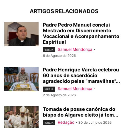
ARTIGOS RELACIONADOS
Padre Pedro Manuel conclui
Mestrado em Discernimento
Vocacional e Acompanhamento
Espiritual
Samuel Mendonça
-
IGREJA
6 de Agosto de 2026
Padre Henrique Varela celebrou
60 anos de sacerdócio
agradecido pelas “maravilhas”...
Samuel Mendonça
-
IGREJA
2 de Agosto de 2026
Tomada de posse canónica do
bispo do Algarve eleito já tem...
Redação
-
30 de Julho de 2026
IGREJA