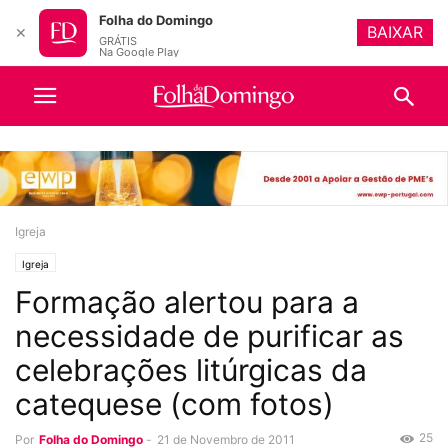
Folha do Domingo
BAIXAR
✕
GRÁTIS
Na Google Play
Igreja
Igreja
Formação alertou para a
necessidade de purificar as
celebrações litúrgicas da
catequese (com fotos)
25
Por
Folha do Domingo
-
21 de Novembro de 2011