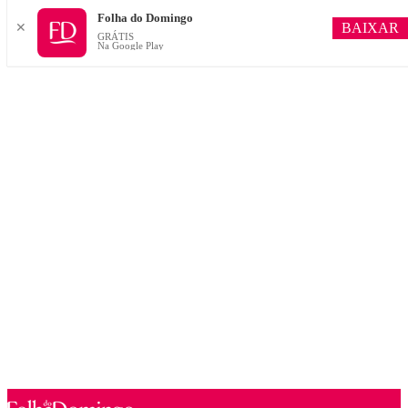
Folha do Domingo
BAIXAR
✕
GRÁTIS
Na Google Play