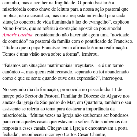
caminho, mas a acolher na fragilidade. O ponto basilar é a
misericórdia como chave de leitura para a nossa ação pastoral que
implica, não a casuística, mas uma resposta individual para cada
situação concreta de vida iluminada à luz do evangelho”, explicou
Nuno Fortes, que se referiu à exortação apostólica pós-sinodal
Amoris Laetitia
, considerando não haver até agora uma “novidade
de conteúdo” na pastoral da família com o pontificado de Francisco.
“Tudo o que o papa Francisco tem a afirmado é uma reafirmação.
Temos é uma visão nova sobre a forma”, lembrou.
“Falamos em situações matrimoniais irregulares – e é um termo
canónico –, mas quem está recasado, separado ou foi abandonado
como é que se sente quando ouve esta expressão?”, interrogou.
No segundo dia da formação, promovida no passado dia 11 de
março pelo Sector da Pastoral Familiar da Diocese do Algarve nos
anexos da igreja de São pedro do Mar, em Quarteira, também o seu
assistente se referiu ao tema para destacar a importância da
misericórdia. “Muitas vezes na Igreja não soubemos ser bondosos
para com aqueles casais que estavam a sofrer. Não soubemos dar
resposta a esses casais. Chegavam à Igreja e encontravam a porta
fechada”, reconheceu o cónego Carlos César Chantre,