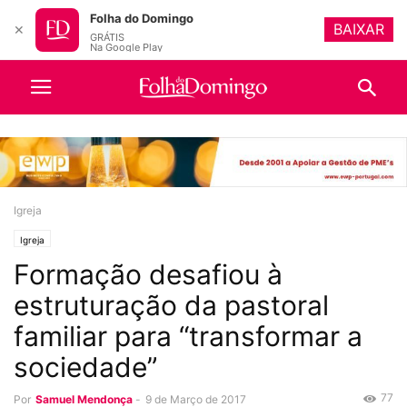
Folha do Domingo
BAIXAR
✕
GRÁTIS
Na Google Play
Igreja
Igreja
Formação desafiou à
estruturação da pastoral
familiar para “transformar a
sociedade”
77
Por
Samuel Mendonça
-
9 de Março de 2017