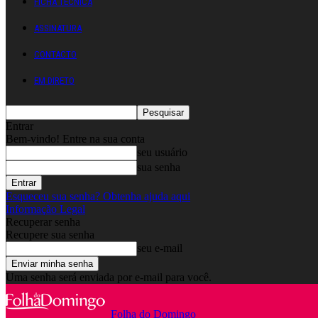
FICHA TÉCNICA
ASSINATURA
CONTACTO
EM DIRETO
Entrar
Bem-vindo! Entre na sua conta
seu usuário
sua senha
Esqueceu sua senha? Obtenha ajuda aqui
Informação Legal
Recuperar senha
Recupere sua senha
seu e-mail
Uma senha será enviada por e-mail para você.
Folha do Domingo