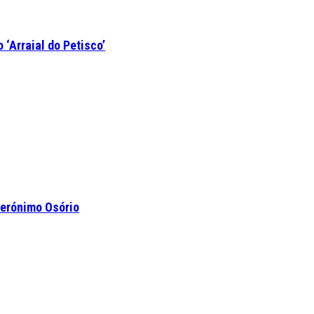
‘Arraial do Petisco’
Jerónimo Osório