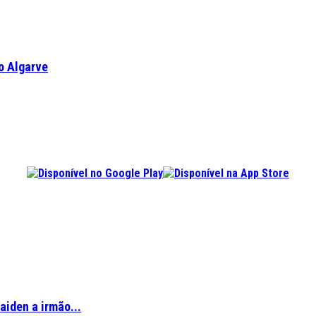
o Algarve
aiden a irmão...