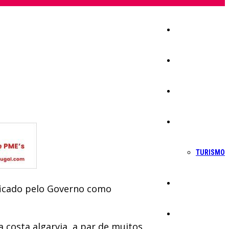
Início
Igreja
Sociedade
Economia
TURISMO
Política
ificado pelo Governo como
Educação
 costa algarvia, a par de muitos