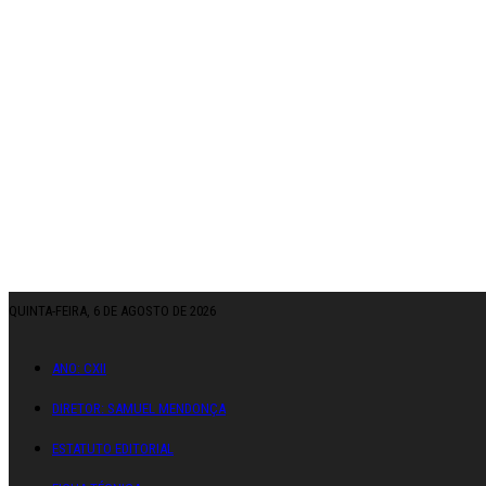
QUINTA-FEIRA, 6 DE AGOSTO DE 2026
ANO: CXII
DIRETOR: SAMUEL MENDONÇA
ESTATUTO EDITORIAL