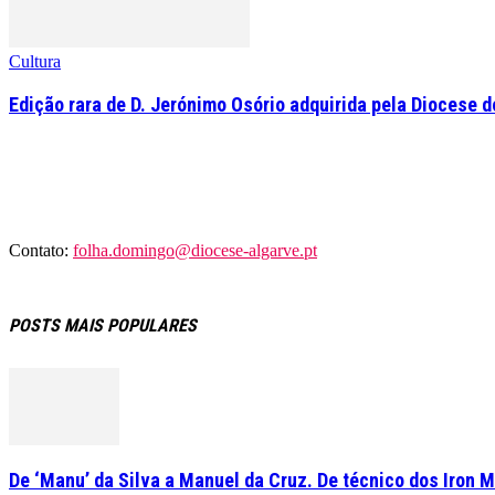
Cultura
Edição rara de D. Jerónimo Osório adquirida pela Diocese d
Contato:
folha.domingo@diocese-algarve.pt
POSTS MAIS POPULARES
De ‘Manu’ da Silva a Manuel da Cruz. De técnico dos Iron M