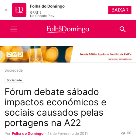
Folha do Domingo
BAIXAR
✕
GRÁTIS
Na Google Play
Sociedade
Sociedade
Fórum debate sábado
impactos económicos e
sociais causados pelas
portagens na A22
60
Por
Folha do Domingo
-
18 de Fevereiro de 2011