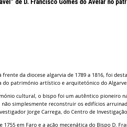
ável” de D. Francisco Gomes do Avelar no pat
 frente da diocese algarvia de 1789 a 1816, foi des
da do património artístico e arquitetónico do Algar
nio cultural, o bispo foi um autêntico pioneiro na 
 não simplesmente reconstruir os edifícios arruin
investigador Jorge Carrega, do Centro de Investigaç
 1755 em Faro e a ação mecenática do Bispo D. Fra