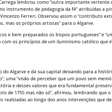
 Carrega lembrou como “outra importante vertente 
mo instrumento de pedagogia da fé” atribuídas a p
incenzo Ferreri. Observou assim o “contributo extr
s, mas os próprios artistas” para o Algarve.
cos e bem preparados os bispos portugueses” e “um 
a com os princípios de um iluminismo católico que
o Algarve e da sua capital deixando para a história
ão”, uma “visão de perceber que um povo sem memóri
tória e desses valores que era fundamental preser
o de 1755 mas não só”, afirmou, lembrando que o bi
do realizadas ao longo dos anos intervenções que de