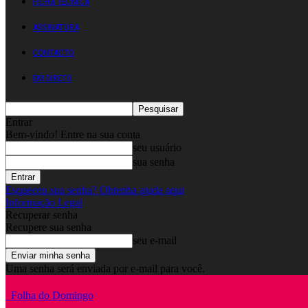
FICHA TÉCNICA
ASSINATURA
CONTACTO
EM DIRETO
Entrar
Bem-vindo! Entre na sua conta
seu usuário
sua senha
Esqueceu sua senha? Obtenha ajuda aqui
Informação Legal
Recuperar senha
Recupere sua senha
seu e-mail
Uma senha será enviada por e-mail para você.
Folha do Domingo