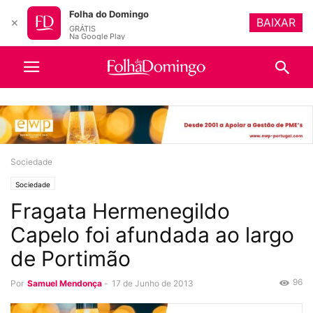
Folha do Domingo
BAIXAR
✕
GRÁTIS
Na Google Play
Sociedade
Sociedade
Fragata Hermenegildo
Capelo foi afundada ao largo
de Portimão
96
Por
Samuel Mendonça
-
17 de Junho de 2013