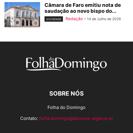
Câmara de Faro emitiu nota de
saudação ao novo bispo do...
Redação
-
14 de Julho de 2026
SOCIEDADE
SOBRE NÓS
Folha do Domingo
Contato:
folha.domingo@diocese-algarve.pt