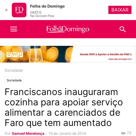
Folha do Domingo
BAIXAR
✕
GRÁTIS
Na Google Play
Sociedade
Sociedade
Franciscanos inauguraram
cozinha para apoiar serviço
alimentar a carenciados de
Faro que tem aumentado
73
Por
Samuel Mendonça
-
19 de Janeiro de 2014