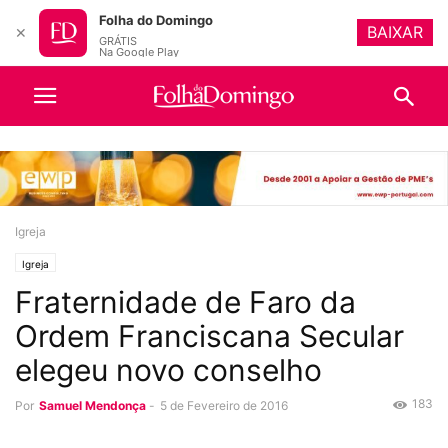
Folha do Domingo
BAIXAR
✕
GRÁTIS
Na Google Play
Igreja
Igreja
Fraternidade de Faro da
Ordem Franciscana Secular
elegeu novo conselho
183
Por
Samuel Mendonça
-
5 de Fevereiro de 2016