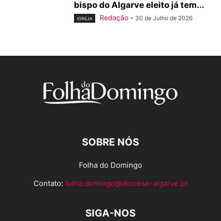
bispo do Algarve eleito já tem...
Redação
-
30 de Julho de 2026
IGREJA
SOBRE NÓS
Folha do Domingo
Contato:
folha.domingo@diocese-algarve.pt
SIGA-NOS